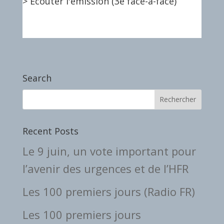
> Ecouter l'émission (3e face-à-face)
Search
Recent Posts
Le 9 juin, un vote important pour
l’avenir des urgences et de l’HFR
Les 100 premiers jours (Radio FR)
Les 100 premiers jours