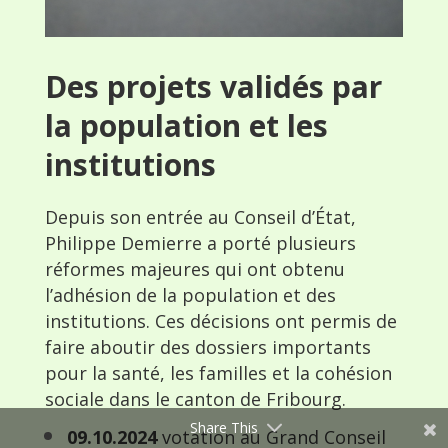
Des projets validés par
la population et les
institutions
Depuis son entrée au Conseil d’État,
Philippe Demierre a porté plusieurs
réformes majeures qui ont obtenu
l’adhésion de la population et des
institutions. Ces décisions ont permis de
faire aboutir des dossiers importants
pour la santé, les familles et la cohésion
sociale dans le canton de Fribourg.
Share This
09.10.2024
votation au Grand Conseil