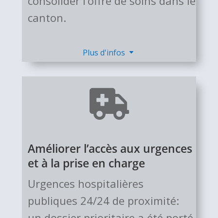
con­so­lider l’offre de soins dans le
canton.
Plus d'infos

Améliorer l’accès aux urgences
et à la prise en charge
Urgences hos­pi­ta­lières
publiques 24/24 de pro­xi­mité:
un dossier prio­ri­taire a été porté